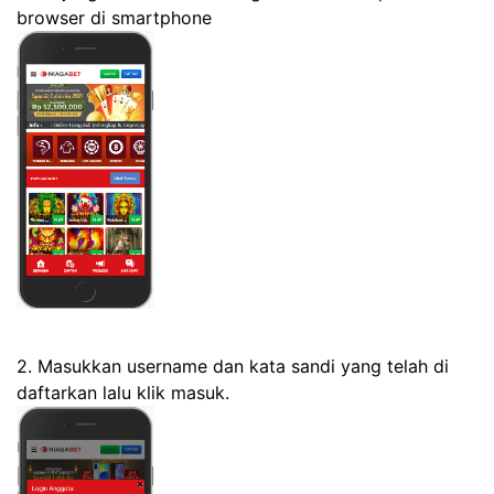
browser di smartphone
2. Masukkan username dan kata sandi yang telah di
daftarkan lalu klik masuk.