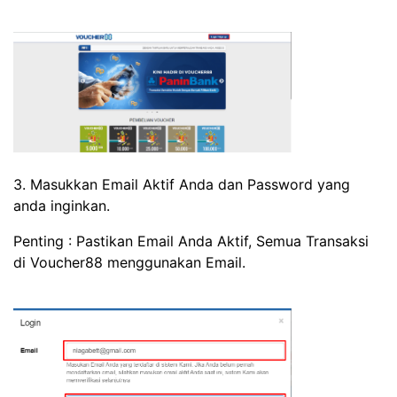
3. Masukkan Email Aktif Anda dan Password yang
anda inginkan.
Penting : Pastikan Email Anda Aktif, Semua Transaksi
di Voucher88 menggunakan Email.