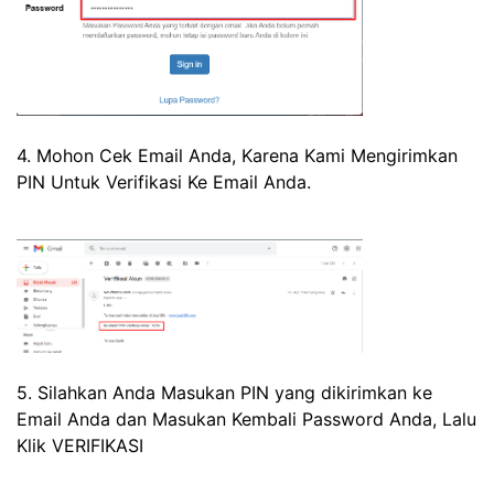
4. Mohon Cek Email Anda, Karena Kami Mengirimkan
PIN Untuk Verifikasi Ke Email Anda.
5. Silahkan Anda Masukan PIN yang dikirimkan ke
Email Anda dan Masukan Kembali Password Anda, Lalu
Klik VERIFIKASI