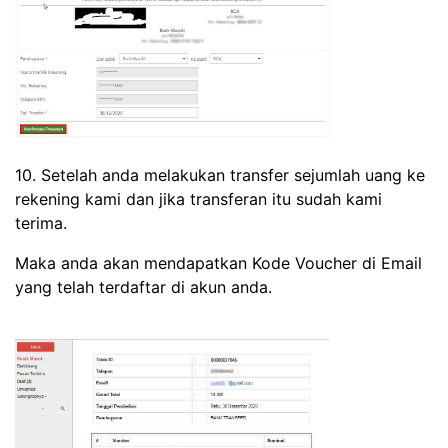
10. Setelah anda melakukan transfer sejumlah uang ke
rekening kami dan jika transferan itu sudah kami
terima.
Maka anda akan mendapatkan Kode Voucher di Email
yang telah terdaftar di akun anda.