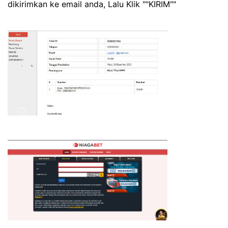
dikirimkan ke email anda, Lalu Klik ""KIRIM""