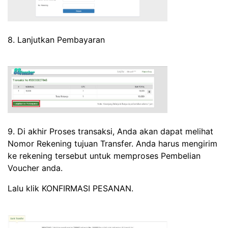
8. Lanjutkan Pembayaran
9. Di akhir Proses transaksi, Anda akan dapat melihat
Nomor Rekening tujuan Transfer. Anda harus mengirim
ke rekening tersebut untuk memproses Pembelian
Voucher anda.
Lalu klik KONFIRMASI PESANAN.