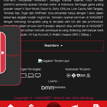
interaktif, menjadikan NIAGABET sebagai standar kualitas mutu terbaik
platform penyedia layanan taruhan online di Indonesia. Berbagai game paling
populer seperti Sportbook, Esports, Slots, IDNLive, Live Casino, MM Tangkas,
Tembak Ikan, Togel dan IDNPoker bisa dimainkan hanya dengan 1 akun dalam
beberapa langkah mudah registrasi. Semakin nyaman bermain di NIAGABET
dengan teknologi terupdate yang di kerjakan oleh tim ahli dan profesional.
Kemudahan dalam proses bertransaksi deposit atau withdraw di NIAGABET
karena beragam pilihan metode pembayaran yang didukung oleh banyak bank
swasta terpopuler, Virtual Account, E-Wallet, maupun QRIS ( QRpay ).
Read More
Dukungan Perangkat :
Keamanan Terjamin :
Lisensi :
Copyright © - NIAGABET. Seluruh hak cipta dilindungi